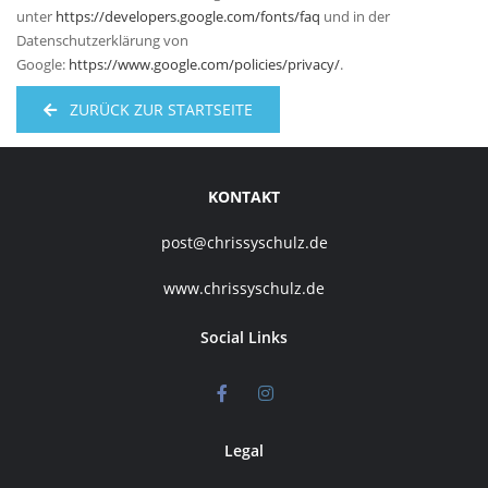
unter
https://developers.google.com/fonts/faq
und in der
Datenschutzerklärung von
Google:
https://www.google.com/policies/privacy/
.
ZURÜCK ZUR STARTSEITE
KONTAKT
post@chrissyschulz.de
www.chrissyschulz.de
Social Links
Legal